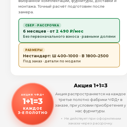
выбранной комплектации, фурнитуры, доставки и
монтажа. Точный расчёт подготовим после
замера.
СБЕР · РАССРОЧКА
6 месяцев · от
2 490 ₽/мес
Без первоначального взноса · равными долями
РАЗМЕРЫ
Нестандарт: Ш 400–1000 · В 1800–2500
Под заказ · детали по модели
Акция 1+1=3
Акция распространяется на каждое
АКЦИЯ ЧФД+
1+1=3
третье полотно фабрики ЧФД+ в
заказе, при условии приобретения у
КАЖДОЕ
нас фурнитуры.
3-Е ПОЛОТНО
﹡ Не действует при оформлении
заказа через рассрочку.