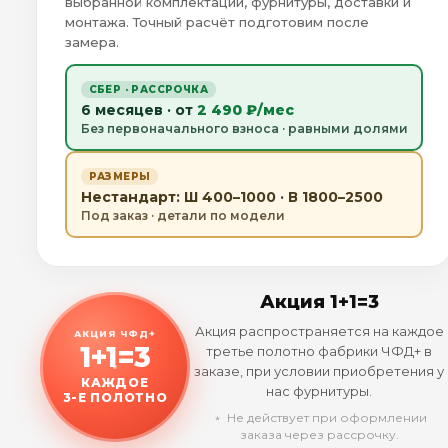
выбранной комплектации, фурнитуры, доставки и
монтажа. Точный расчёт подготовим после
замера.
СБЕР · РАССРОЧКА
6 месяцев · от
2 490 ₽/мес
Без первоначального взноса · равными долями
РАЗМЕРЫ
Нестандарт: Ш 400–1000 · В 1800–2500
Под заказ · детали по модели
Акция 1+1=3
Акция распространяется на каждое
АКЦИЯ ЧФД+
1+1=3
третье полотно фабрики ЧФД+ в
заказе, при условии приобретения у
КАЖДОЕ
нас фурнитуры.
3-Е ПОЛОТНО
﹡ Не действует при оформлении
заказа через рассрочку.