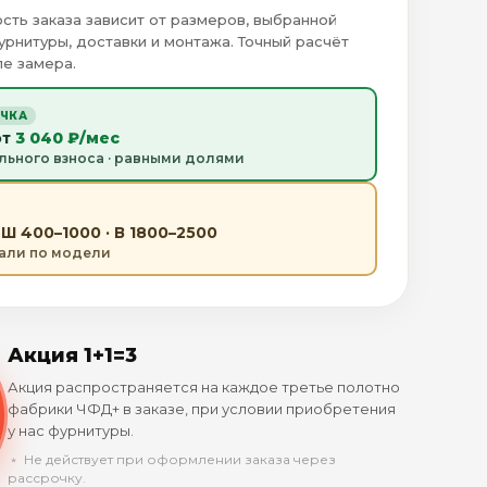
сть заказа зависит от размеров, выбранной
урнитуры, доставки и монтажа. Точный расчёт
е замера.
ОЧКА
от
3 040 ₽/мес
льного взноса · равными долями
Ш 400–1000 · В 1800–2500
тали по модели
Акция 1+1=3
Акция распространяется на каждое третье полотно
фабрики ЧФД+ в заказе, при условии приобретения
у нас фурнитуры.
﹡ Не действует при оформлении заказа через
рассрочку.