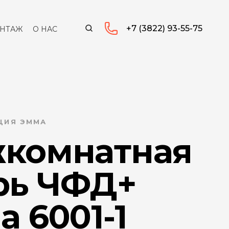
+7 (3822) 93-55-75
НТАЖ
О НАС
КЦИЯ ЭММА
комнатная
рь ЧФД+
 6001-1