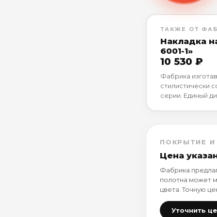
ТАКЖЕ ОТ ФА
Накладка н
6001-1»
10 530 ₽
Фабрика изготав
стилистически 
серии. Единый ди
ПОКРЫТИЕ И
Цена указа
Фабрика предлаг
полотна может м
цвета. Точную це
Уточнить ц