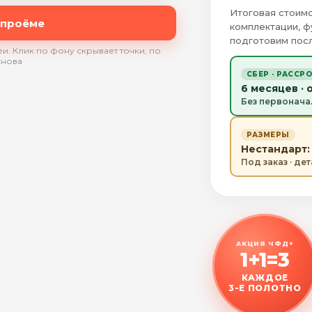
Итоговая стоимо
 проёме
комплектации, ф
подготовим посл
и. Клик по фону скрывает точки, по
снова
СБЕР · РАССР
6 месяцев · 
Без первонача
РАЗМЕРЫ
Нестандарт: 
Под заказ · де
АКЦИЯ ЧФД+
1+1=3
КАЖДОЕ
3-Е ПОЛОТНО