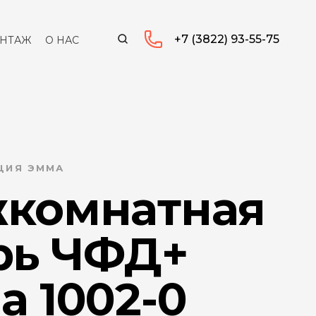
+7 (3822) 93-55-75
НТАЖ
О НАС
КЦИЯ ЭММА
комнатная
рь ЧФД+
а 1002-0