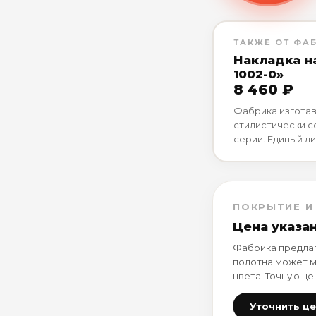
ТАКЖЕ ОТ ФА
Накладка н
1002-0»
8 460 ₽
Фабрика изготав
стилистически 
серии. Единый ди
ПОКРЫТИЕ И
Цена указа
Фабрика предлаг
полотна может м
цвета. Точную це
Уточнить ц