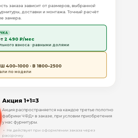
сть заказа зависит от размеров, выбранной
урнитуры, доставки и монтажа. Точный расчёт
е замера.
ОЧКА
от
2 490 ₽/мес
льного взноса · равными долями
Ш 400–1000 · В 1800–2500
тали по модели
Акция 1+1=3
Акция распространяется на каждое третье полотно
фабрики ЧФД+ в заказе, при условии приобретения
у нас фурнитуры.
﹡ Не действует при оформлении заказа через
рассрочку.