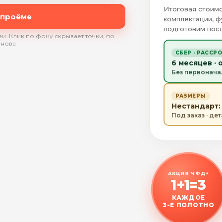
Итоговая стоимо
 проёме
комплектации, ф
подготовим посл
и. Клик по фону скрывает точки, по
снова
СБЕР · РАССР
6 месяцев · 
Без первонача
РАЗМЕРЫ
Нестандарт: 
Под заказ · де
АКЦИЯ ЧФД+
1+1=3
КАЖДОЕ
3-Е ПОЛОТНО