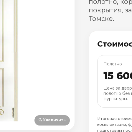
полотно, ко
покрытия, з
Томске.
Стоимо
Полотно
15 60
Цена за две
полотно без 
фурнитуры.
Итоговая стоимо
🔍 Увеличить
комплектации, ф
подготовим посл