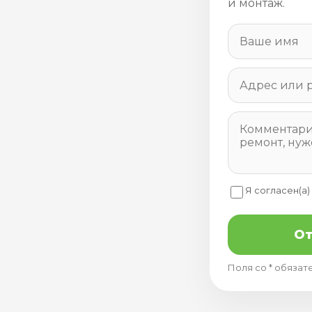
и монтаж.
Я согласен(а)
От
Поля со * обязат