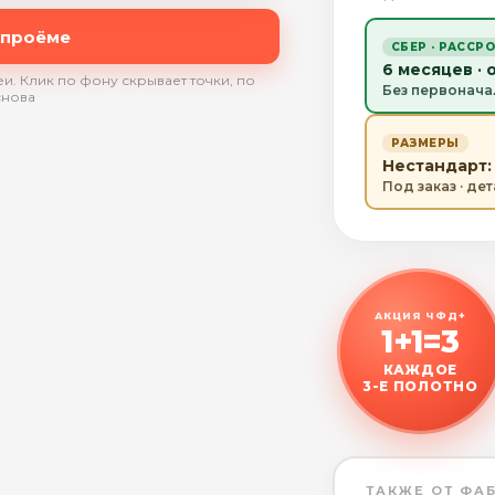
 проёме
СБЕР · РАССР
6 месяцев · 
и. Клик по фону скрывает точки, по
Без первонача
снова
РАЗМЕРЫ
Нестандарт: 
Под заказ · де
АКЦИЯ ЧФД+
1+1=3
КАЖДОЕ
3-Е ПОЛОТНО
ТАКЖЕ ОТ ФА