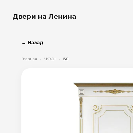
Двери на Ленина
← Назад
Главная
/
ЧФД+
/
Б8