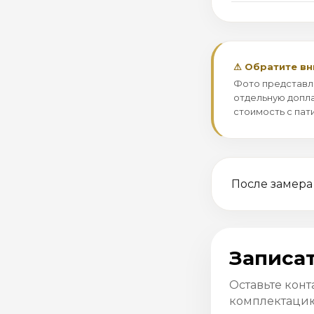
⚠ Обратите в
Фото представл
отдельную допла
стоимость с пат
После замера
Записат
Оставьте конт
комплектацию