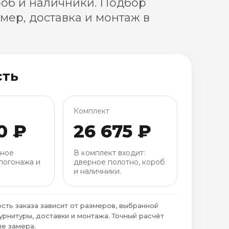
роб и наличники. Подбор
амер, доставка и монтаж в
сть
Комплект
0 ₽
26 675 ₽
рное
В комплект входит:
погонажа и
дверное полотно, короб
и наличники.
сть заказа зависит от размеров, выбранной
урнитуры, доставки и монтажа. Точный расчёт
е замера.