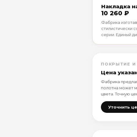
Накладка н
10 260 ₽
Фабрика изготав
стилистически 
серии. Единый ди
ПОКРЫТИЕ И
Цена указа
Фабрика предлаг
полотна может м
цвета. Точную це
Уточнить ц