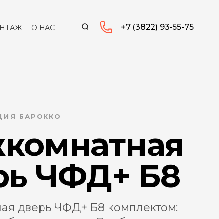
+7 (3822) 93-55-75
НТАЖ
О НАС
КЦИЯ БАРОККО
комнатная
рь ЧФД+ Б8
ая дверь ЧФД+ Б8 комплектом: