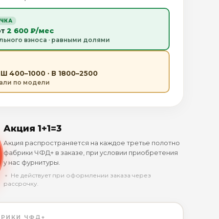
ОЧКА
от
2 600 ₽/мес
льного взноса · равными долями
Ш 400–1000 · В 1800–2500
тали по модели
Акция 1+1=3
Акция распространяется на каждое третье полотно
фабрики ЧФД+ в заказе, при условии приобретения
у нас фурнитуры.
﹡ Не действует при оформлении заказа через
рассрочку.
БРИКИ ЧФД+