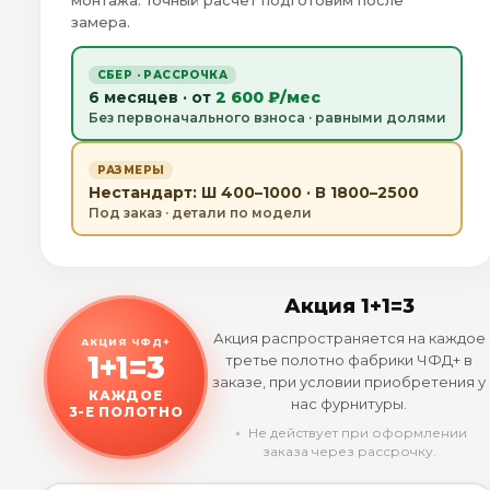
монтажа. Точный расчёт подготовим после
замера.
СБЕР · РАССРОЧКА
6 месяцев · от
2 600 ₽/мес
Без первоначального взноса · равными долями
РАЗМЕРЫ
Нестандарт: Ш 400–1000 · В 1800–2500
Под заказ · детали по модели
Акция 1+1=3
Акция распространяется на каждое
АКЦИЯ ЧФД+
1+1=3
третье полотно фабрики ЧФД+ в
заказе, при условии приобретения у
КАЖДОЕ
нас фурнитуры.
3-Е ПОЛОТНО
﹡ Не действует при оформлении
заказа через рассрочку.