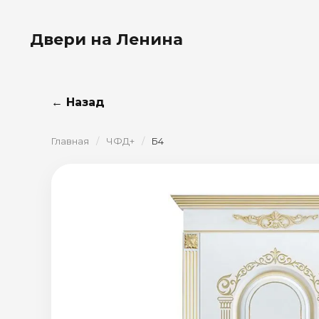
Двери на Ленина
← Назад
Главная
/
ЧФД+
/
Б4