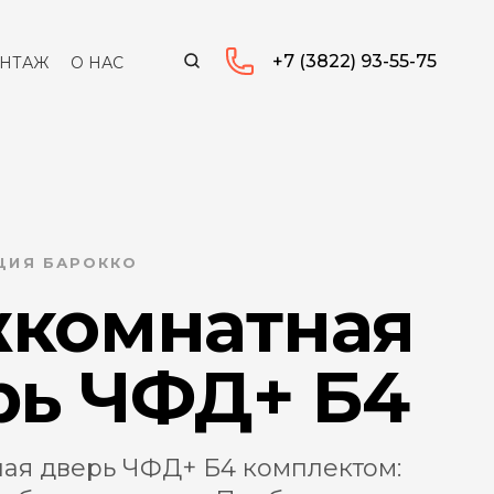
+7 (3822) 93-55-75
НТАЖ
О НАС
КЦИЯ БАРОККО
комнатная
рь ЧФД+ Б4
ая дверь ЧФД+ Б4 комплектом: