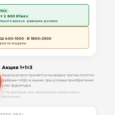
ОЧКА
от
2 600 ₽/мес
льного взноса · равными долями
Ш 400–1000 · В 1800–2500
тали по модели
Акция 1+1=3
Акция распространяется на каждое третье полотно
фабрики ЧФД+ в заказе, при условии приобретения
у нас фурнитуры.
﹡ Не действует при оформлении заказа через
рассрочку.
БРИКИ ЧФД+