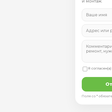
и монтаж.
Я согласен(а)
От
Поля со * обязат