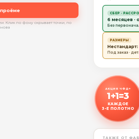
 проёме
СБЕР · РАССР
6 месяцев · 
и. Клик по фону скрывает точки, по
Без первонача
снова
РАЗМЕРЫ
Нестандарт: 
Под заказ · де
АКЦИЯ ЧФД+
1+1=3
КАЖДОЕ
3-Е ПОЛОТНО
ТАКЖЕ ОТ ФА