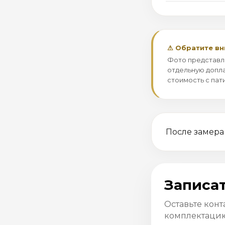
⚠ Обратите в
Фото представл
отдельную допла
стоимость с пат
После замера
Записат
Оставьте конт
комплектацию