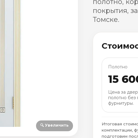
полотно, ко
покрытия, з
Томске.
Стоимо
Полотно
15 60
Цена за две
полотно без 
фурнитуры.
Итоговая стоимо
🔍 Увеличить
комплектации, ф
подготовим посл