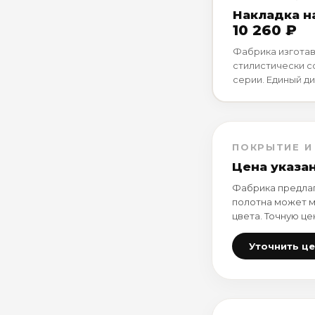
Накладка н
10 260 ₽
Фабрика изготав
стилистически 
серии. Единый ди
ПОКРЫТИЕ И
Цена указа
Фабрика предлаг
полотна может м
цвета. Точную це
Уточнить ц