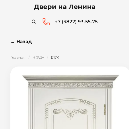
Двери на Ленина
+7 (3822) 93-55-75
← Назад
Главная
/
ЧФД+
/
Б17К