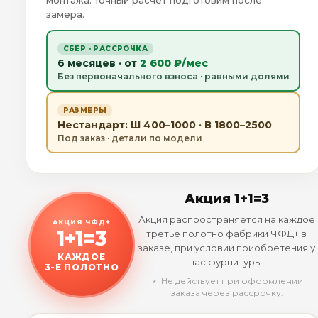
монтажа. Точный расчёт подготовим после
замера.
СБЕР · РАССРОЧКА
6 месяцев · от
2 600 ₽/мес
Без первоначального взноса · равными долями
РАЗМЕРЫ
Нестандарт: Ш 400–1000 · В 1800–2500
Под заказ · детали по модели
Акция 1+1=3
Акция распространяется на каждое
АКЦИЯ ЧФД+
1+1=3
третье полотно фабрики ЧФД+ в
заказе, при условии приобретения у
КАЖДОЕ
нас фурнитуры.
3-Е ПОЛОТНО
﹡ Не действует при оформлении
заказа через рассрочку.