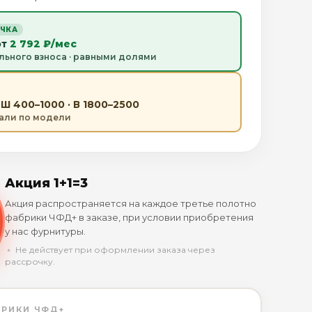
ОЧКА
от
2 792 ₽/мес
льного взноса · равными долями
Ш 400–1000 · В 1800–2500
тали по модели
Акция 1+1=3
Акция распространяется на каждое третье полотно
фабрики ЧФД+ в заказе, при условии приобретения
у нас фурнитуры.
﹡ Не действует при оформлении заказа через
рассрочку.
БРИКИ ЧФД+