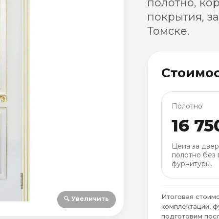
полотно, ко
покрытия, з
Томске.
Стоимо
Полотно
16 75
Цена за две
полотно без 
фурнитуры.
Итоговая стоимо
🔍 Увеличить
комплектации, ф
подготовим посл