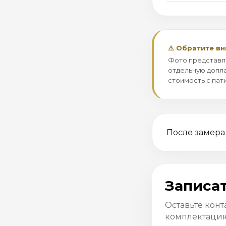
⚠ Обратите в
Фото представл
отдельную допла
стоимость с пат
После замера
Записат
Оставьте конт
комплектацию