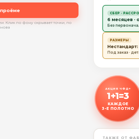
 проёме
СБЕР · РАССР
6 месяцев · 
и. Клик по фону скрывает точки, по
Без первонача
снова
РАЗМЕРЫ
Нестандарт: 
Под заказ · де
АКЦИЯ ЧФД+
1+1=3
КАЖДОЕ
3-Е ПОЛОТНО
ТАКЖЕ ОТ ФА