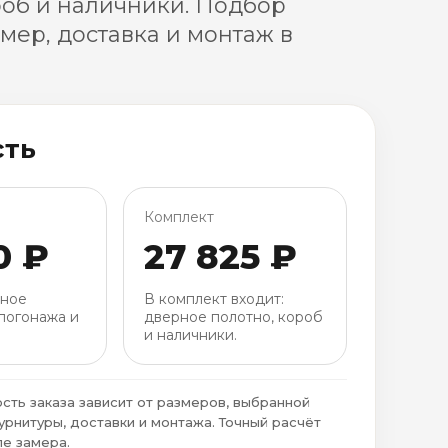
роб и наличники. Подбор
амер, доставка и монтаж в
сть
Комплект
0 ₽
27 825 ₽
рное
В комплект входит:
погонажа и
дверное полотно, короб
и наличники.
сть заказа зависит от размеров, выбранной
урнитуры, доставки и монтажа. Точный расчёт
е замера.