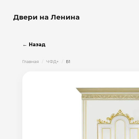
Двери на Ленина
← Назад
Главная
/
ЧФД+
/
Б1