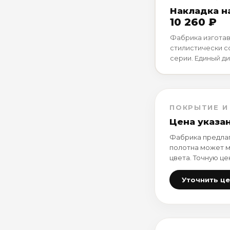
Накладка на
10 260 ₽
Фабрика изготав
стилистически 
серии. Единый ди
ПОКРЫТИЕ И
Цена указа
Фабрика предлаг
полотна может м
цвета. Точную це
Уточнить ц