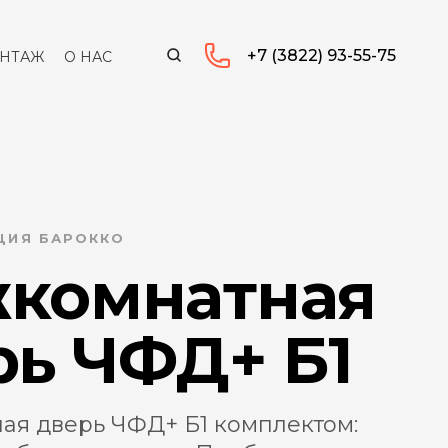
+7 (3822) 93-55-75
НТАЖ
О НАС
КЦИЯ БАРОККО
комнатная
рь ЧФД+ Б1
я дверь ЧФД+ Б1 комплектом: