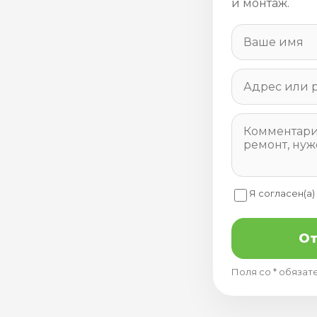
и монтаж.
Я согласен(а)
От
Поля со * обязат