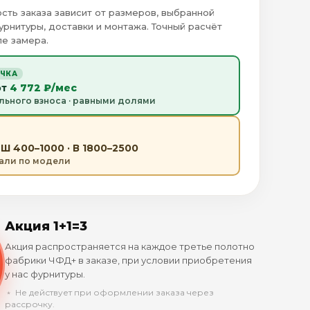
сть заказа зависит от размеров, выбранной
урнитуры, доставки и монтажа. Точный расчёт
е замера.
ОЧКА
от
4 772 ₽/мес
льного взноса · равными долями
Ш 400–1000 · В 1800–2500
тали по модели
Акция 1+1=3
Акция распространяется на каждое третье полотно
фабрики ЧФД+ в заказе, при условии приобретения
у нас фурнитуры.
﹡ Не действует при оформлении заказа через
рассрочку.