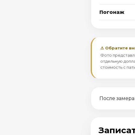
Погонаж
⚠ Обратите в
Фото представл
отдельную допла
стоимость с пат
После замера
Записат