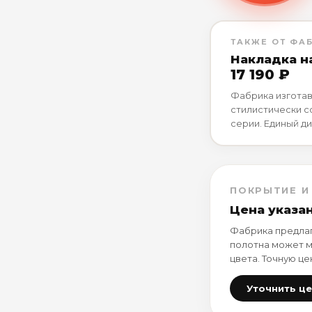
ТАКЖЕ ОТ ФА
Накладка н
17 190 ₽
Фабрика изготав
стилистически 
серии. Единый ди
ПОКРЫТИЕ И
Цена указа
Фабрика предлаг
полотна может м
цвета. Точную це
Уточнить ц