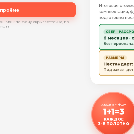
Итоговая стоимо
 проёме
комплектации, ф
подготовим посл
и. Клик по фону скрывает точки, по
снова
СБЕР · РАССР
6 месяцев · 
Без первонача
РАЗМЕРЫ
Нестандарт: 
Под заказ · де
АКЦИЯ ЧФД+
1+1=3
КАЖДОЕ
3-Е ПОЛОТНО