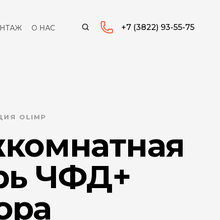
+7 (3822) 93-55-75
НТАЖ
О НАС
ЦИЯ OLIMP
комнатная
рь ЧФД+
ора