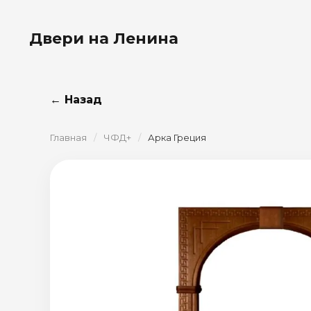
Двери на Ленина
← Назад
Главная
/
ЧФД+
/
Арка Греция