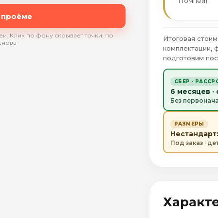
Помпеи)
 проёме
и. Клик по фону скрывает точки, по
Итоговая стоим
снова
комплектации, 
подготовим пос
СБЕР · РАССР
6 месяцев ·
Без первонач
РАЗМЕРЫ
Нестандарт:
Под заказ · д
Характ