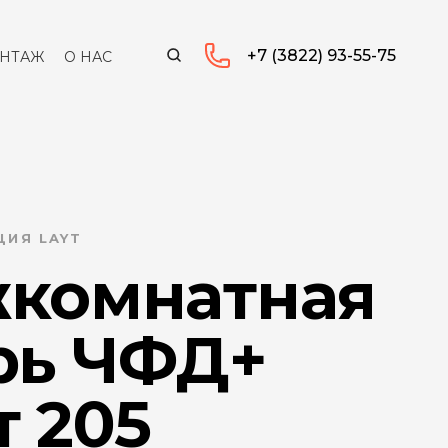
+7 (3822) 93-55-75
НТАЖ
О НАС
ЦИЯ LAYT
комнатная
рь ЧФД+
т 205