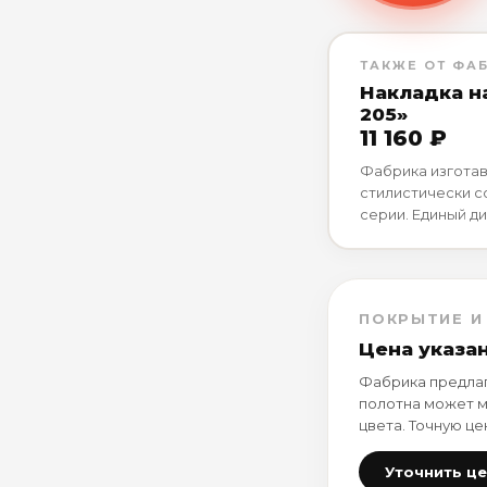
ТАКЖЕ ОТ ФА
Накладка н
205»
11 160 ₽
Фабрика изготав
стилистически 
серии. Единый ди
ПОКРЫТИЕ И
Цена указа
Фабрика предлаг
полотна может м
цвета. Точную це
Уточнить ц