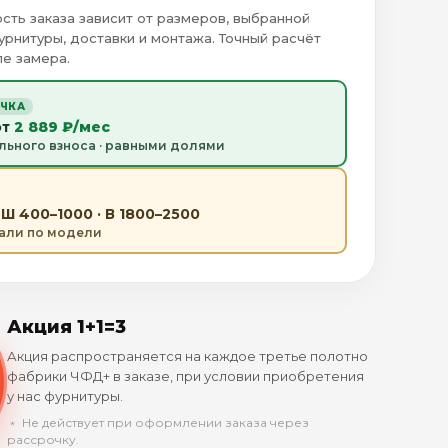
сть заказа зависит от размеров, выбранной
урнитуры, доставки и монтажа. Точный расчёт
е замера.
ОЧКА
от
2 889 ₽/мес
льного взноса · равными долями
Ш 400–1000 · В 1800–2500
тали по модели
Акция 1+1=3
Акция распространяется на каждое третье полотно
фабрики ЧФД+ в заказе, при условии приобретения
у нас фурнитуры.
﹡ Не действует при оформлении заказа через
рассрочку.