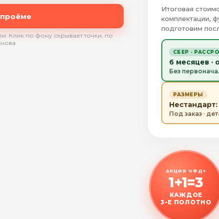
Итоговая стоимо
 проёме
комплектации, ф
подготовим посл
и. Клик по фону скрывает точки, по
снова
СБЕР · РАССР
6 месяцев · 
Без первонача
РАЗМЕРЫ
Нестандарт: 
Под заказ · де
АКЦИЯ ЧФД+
1+1=3
КАЖДОЕ
3-Е ПОЛОТНО