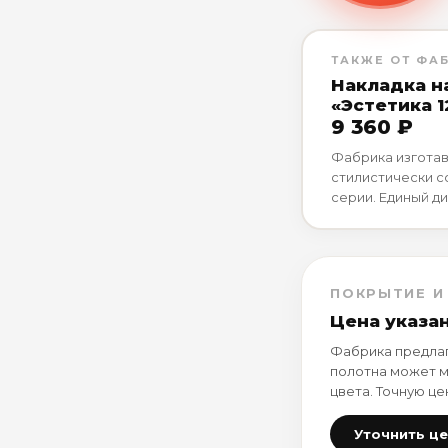
ТАКЖЕ ОТ ФА
Накладка н
«Эстетика 1
9 360 ₽
Фабрика изготав
стилистически 
серии. Единый ди
ПОКРЫТИЕ И
Цена указа
Фабрика предлаг
полотна может м
цвета. Точную це
Уточнить ц