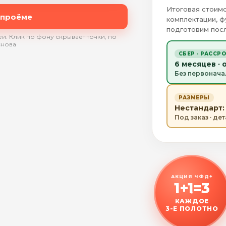
Итоговая стоимо
 проёме
комплектации, ф
подготовим посл
и. Клик по фону скрывает точки, по
снова
СБЕР · РАССР
6 месяцев · 
Без первонача
РАЗМЕРЫ
Нестандарт: 
Под заказ · де
АКЦИЯ ЧФД+
1+1=3
КАЖДОЕ
3-Е ПОЛОТНО