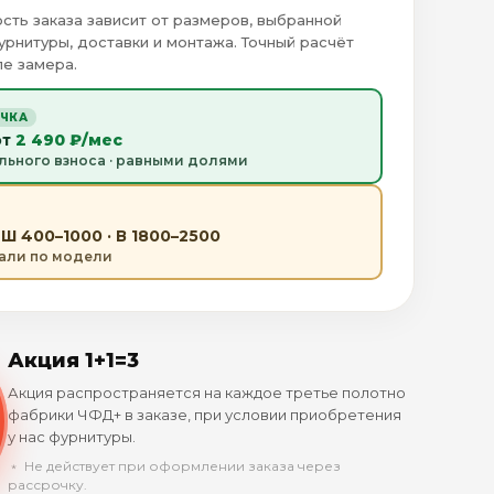
сть заказа зависит от размеров, выбранной
урнитуры, доставки и монтажа. Точный расчёт
е замера.
ОЧКА
от
2 490 ₽/мес
льного взноса · равными долями
Ш 400–1000 · В 1800–2500
тали по модели
Акция 1+1=3
Акция распространяется на каждое третье полотно
фабрики ЧФД+ в заказе, при условии приобретения
у нас фурнитуры.
﹡ Не действует при оформлении заказа через
рассрочку.