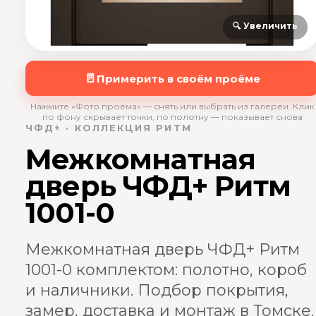
🔍 Увеличить
🚪
Примерить в своём проёме
Нажмите «Фото проёма» — снять или выбрать из галереи. Клик
по фону скрывает точки, по полотну — показывает снова
ЧФД+ · КОЛЛЕКЦИЯ РИТМ
Межкомнатная
дверь ЧФД+ Ритм
1001-0
Межкомнатная дверь ЧФД+ Ритм
1001-0 комплектом: полотно, короб
и наличники. Подбор покрытия,
замер, доставка и монтаж в Томске.