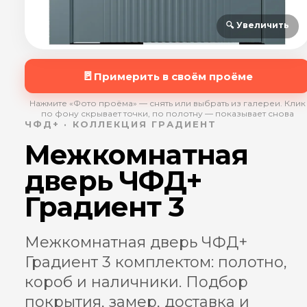
🔍 Увеличить
🚪
Примерить в своём проёме
Нажмите «Фото проёма» — снять или выбрать из галереи. Клик
по фону скрывает точки, по полотну — показывает снова
ЧФД+ · КОЛЛЕКЦИЯ ГРАДИЕНТ
Межкомнатная
дверь ЧФД+
Градиент 3
Межкомнатная дверь ЧФД+
Градиент 3 комплектом: полотно,
короб и наличники. Подбор
покрытия, замер, доставка и