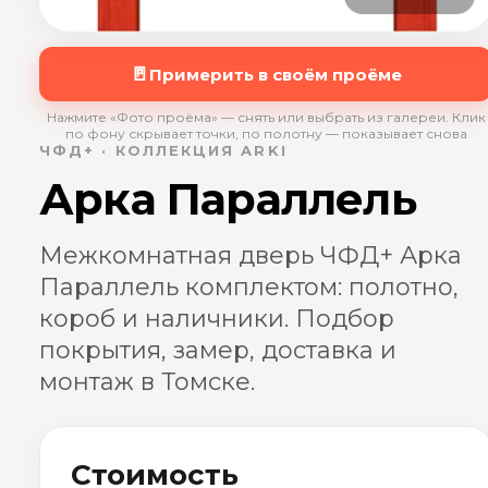
🚪
Примерить в своём проёме
Нажмите «Фото проёма» — снять или выбрать из галереи. Клик
по фону скрывает точки, по полотну — показывает снова
ЧФД+ · КОЛЛЕКЦИЯ ARKI
Арка Параллель
Межкомнатная дверь ЧФД+ Арка
Параллель комплектом: полотно,
короб и наличники. Подбор
покрытия, замер, доставка и
монтаж в Томске.
Стоимость