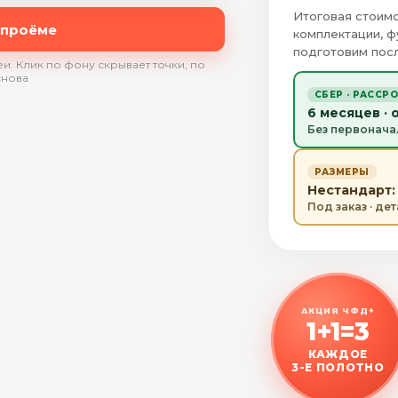
Итоговая стоимо
 проёме
комплектации, ф
подготовим посл
и. Клик по фону скрывает точки, по
снова
СБЕР · РАССР
6 месяцев · 
Без первонача
РАЗМЕРЫ
Нестандарт: 
Под заказ · де
АКЦИЯ ЧФД+
1+1=3
КАЖДОЕ
3-Е ПОЛОТНО