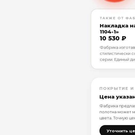
ТАКЖЕ ОТ ФА
Накладка н
1104-1»
10 530 ₽
Фабрика изготав
стилистически 
серии. Единый ди
ПОКРЫТИЕ И
Цена указа
Фабрика предлаг
полотна может м
цвета. Точную це
Уточнить ц