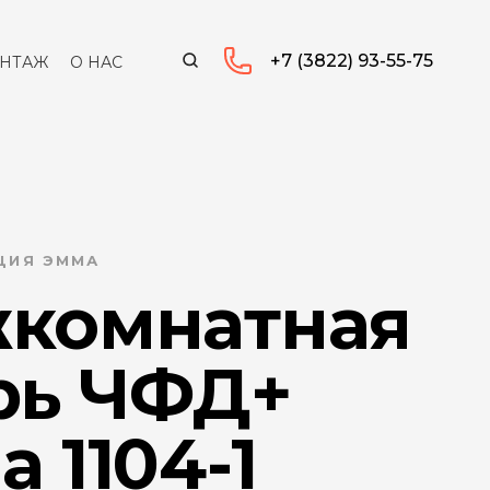
+7 (3822) 93-55-75
НТАЖ
О НАС
КЦИЯ ЭММА
комнатная
рь ЧФД+
 1104-1