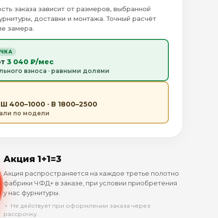
сть заказа зависит от размеров, выбранной
урнитуры, доставки и монтажа. Точный расчёт
е замера.
ОЧКА
от
3 040 ₽/мес
льного взноса · равными долями
Ш 400–1000 · В 1800–2500
тали по модели
Акция 1+1=3
Акция распространяется на каждое третье полотно
фабрики ЧФД+ в заказе, при условии приобретения
у нас фурнитуры.
﹡ Не действует при оформлении заказа через
рассрочку.