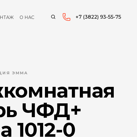
+7 (3822) 93-55-75
НТАЖ
О НАС
КЦИЯ ЭММА
комнатная
рь ЧФД+
 1012-0