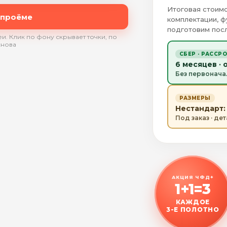
Итоговая стоимо
 проёме
комплектации, ф
подготовим посл
и. Клик по фону скрывает точки, по
снова
СБЕР · РАССР
6 месяцев · 
Без первонача
РАЗМЕРЫ
Нестандарт: 
Под заказ · де
АКЦИЯ ЧФД+
1+1=3
КАЖДОЕ
3-Е ПОЛОТНО