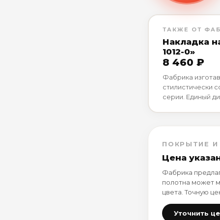
ТАКЖЕ ОТ ФА
Накладка н
1012-0»
8 460 ₽
Фабрика изготав
стилистически 
серии. Единый ди
ПОКРЫТИЕ И
Цена указа
Фабрика предлаг
полотна может м
цвета. Точную це
Уточнить ц