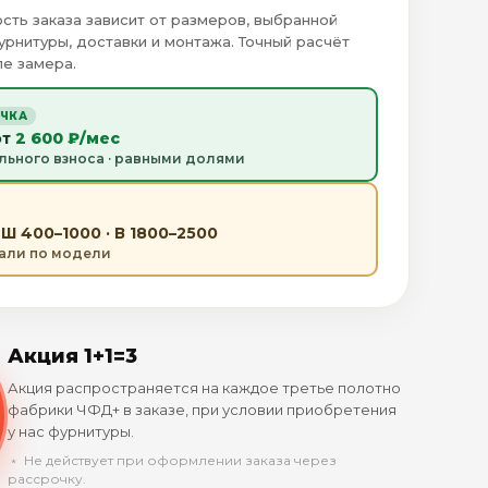
сть заказа зависит от размеров, выбранной
урнитуры, доставки и монтажа. Точный расчёт
е замера.
ОЧКА
от
2 600 ₽/мес
льного взноса · равными долями
Ш 400–1000 · В 1800–2500
тали по модели
Акция 1+1=3
Акция распространяется на каждое третье полотно
фабрики ЧФД+ в заказе, при условии приобретения
у нас фурнитуры.
﹡ Не действует при оформлении заказа через
рассрочку.