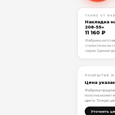
ТАКЖЕ ОТ ФА
Накладка н
208-55»
11 160 ₽
Фабрика изготав
стилистически 
серии. Единый ди
ПОКРЫТИЕ И
Цена указа
Фабрика предлаг
полотна может м
цвета. Точную це
Уточнить ц