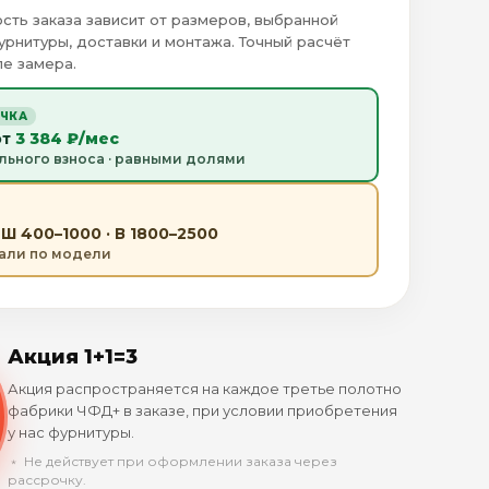
сть заказа зависит от размеров, выбранной
урнитуры, доставки и монтажа. Точный расчёт
е замера.
ОЧКА
от
3 384 ₽/мес
льного взноса · равными долями
Ш 400–1000 · В 1800–2500
тали по модели
Акция 1+1=3
Акция распространяется на каждое третье полотно
фабрики ЧФД+ в заказе, при условии приобретения
у нас фурнитуры.
﹡ Не действует при оформлении заказа через
рассрочку.