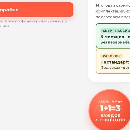
Итоговая стоимо
 проёме
комплектации, ф
подготовим посл
и. Клик по фону скрывает точки, по
снова
СБЕР · РАССР
6 месяцев · 
Без первонача
РАЗМЕРЫ
Нестандарт: 
Под заказ · де
АКЦИЯ ЧФД+
1+1=3
КАЖДОЕ
3-Е ПОЛОТНО