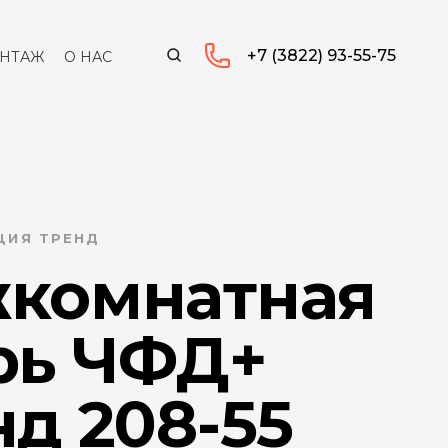
+7 (3822) 93-55-75
НТАЖ
О НАС
ЦИЯ ТРЕНД
комнатная
рь ЧФД+
д 208-55