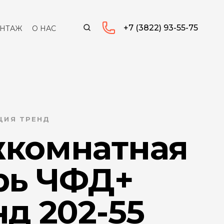
+7 (3822) 93-55-75
НТАЖ
О НАС
ЦИЯ ТРЕНД
комнатная
рь ЧФД+
д 202-55