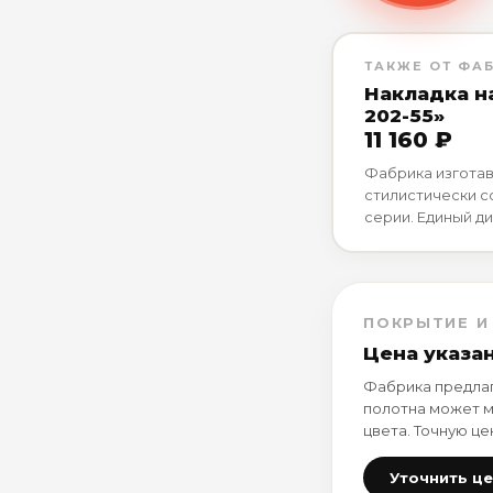
ТАКЖЕ ОТ ФА
Накладка н
202-55»
11 160 ₽
Фабрика изготав
стилистически 
серии. Единый ди
ПОКРЫТИЕ И
Цена указа
Фабрика предлаг
полотна может м
цвета. Точную це
Уточнить ц