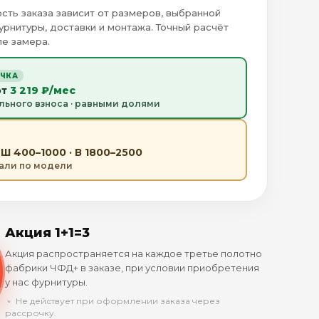
сть заказа зависит от размеров, выбранной
урнитуры, доставки и монтажа. Точный расчёт
е замера.
ОЧКА
от
3 219 ₽/мес
льного взноса · равными долями
Ш 400–1000 · В 1800–2500
тали по модели
Акция 1+1=3
Акция распространяется на каждое третье полотно
фабрики ЧФД+ в заказе, при условии приобретения
у нас фурнитуры.
﹡ Не действует при оформлении заказа через
рассрочку.