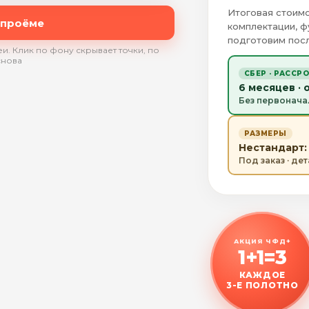
Итоговая стоимо
 проёме
комплектации, ф
подготовим посл
и. Клик по фону скрывает точки, по
снова
СБЕР · РАССР
6 месяцев · 
Без первонача
РАЗМЕРЫ
Нестандарт: 
Под заказ · де
АКЦИЯ ЧФД+
1+1=3
КАЖДОЕ
3-Е ПОЛОТНО