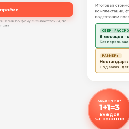
Итоговая стоимо
 проёме
комплектации, ф
подготовим посл
и. Клик по фону скрывает точки, по
снова
СБЕР · РАССР
6 месяцев · 
Без первонача
РАЗМЕРЫ
Нестандарт: 
Под заказ · де
АКЦИЯ ЧФД+
1+1=3
КАЖДОЕ
3-Е ПОЛОТНО