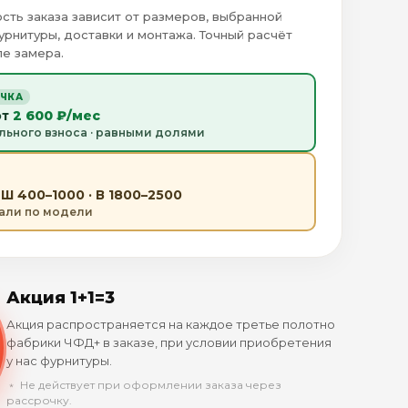
сть заказа зависит от размеров, выбранной
урнитуры, доставки и монтажа. Точный расчёт
е замера.
ОЧКА
от
2 600 ₽/мес
льного взноса · равными долями
Ш 400–1000 · В 1800–2500
тали по модели
Акция 1+1=3
Акция распространяется на каждое третье полотно
фабрики ЧФД+ в заказе, при условии приобретения
у нас фурнитуры.
﹡ Не действует при оформлении заказа через
рассрочку.