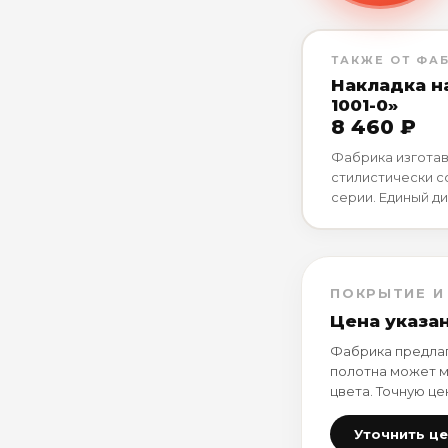
ТАКЖЕ ОТ ФА
Накладка н
1001-0»
8 460 ₽
Фабрика изготав
стилистически 
серии. Единый ди
ПОКРЫТИЕ И
Цена указа
Фабрика предлаг
полотна может м
цвета. Точную це
Уточнить ц