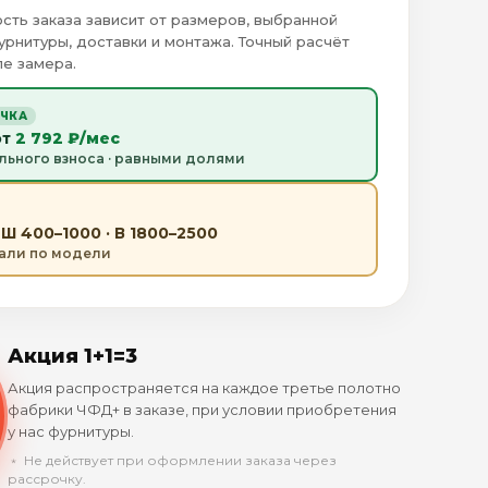
сть заказа зависит от размеров, выбранной
урнитуры, доставки и монтажа. Точный расчёт
е замера.
ОЧКА
от
2 792 ₽/мес
льного взноса · равными долями
Ш 400–1000 · В 1800–2500
тали по модели
Акция 1+1=3
Акция распространяется на каждое третье полотно
фабрики ЧФД+ в заказе, при условии приобретения
у нас фурнитуры.
﹡ Не действует при оформлении заказа через
рассрочку.