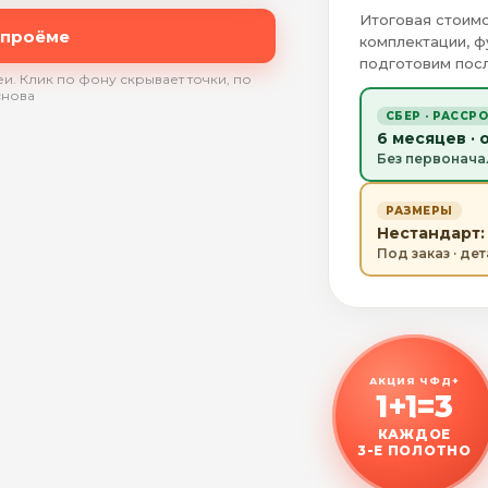
Итоговая стоимо
 проёме
комплектации, ф
подготовим посл
и. Клик по фону скрывает точки, по
снова
СБЕР · РАССР
6 месяцев · 
Без первонача
РАЗМЕРЫ
Нестандарт: 
Под заказ · де
АКЦИЯ ЧФД+
1+1=3
КАЖДОЕ
3-Е ПОЛОТНО