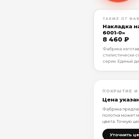
ТАКЖЕ ОТ ФА
Накладка н
6001-0»
8 460 ₽
Фабрика изготав
стилистически 
серии. Единый ди
ПОКРЫТИЕ И
Цена указа
Фабрика предлаг
полотна может м
цвета. Точную це
Уточнить ц