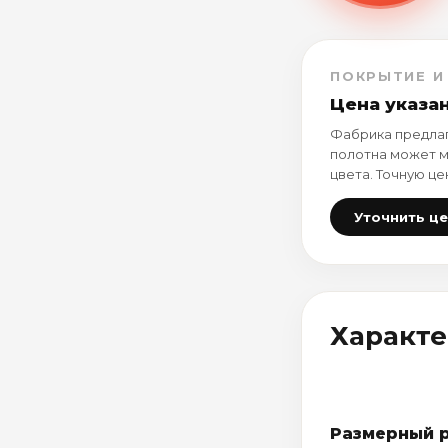
ПОКРЫТИЕ И
Цена указа
Фабрика предлаг
полотна может м
цвета. Точную це
Уточнить ц
Характ
Размерный 