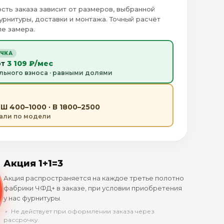
сть заказа зависит от размеров, выбранной
урнитуры, доставки и монтажа. Точный расчёт
е замера.
ОЧКА
от
3 109 ₽/мес
льного взноса · равными долями
Ш 400–1000 · В 1800–2500
тали по модели
Акция 1+1=3
Акция распространяется на каждое третье полотно
фабрики ЧФД+ в заказе, при условии приобретения
у нас фурнитуры.
﹡ Не действует при оформлении заказа через
рассрочку.