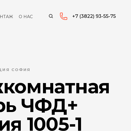
+7 (3822) 93-55-75
НТАЖ
О НАС
КЦИЯ СОФИЯ
комнатная
рь ЧФД+
я 1005-1