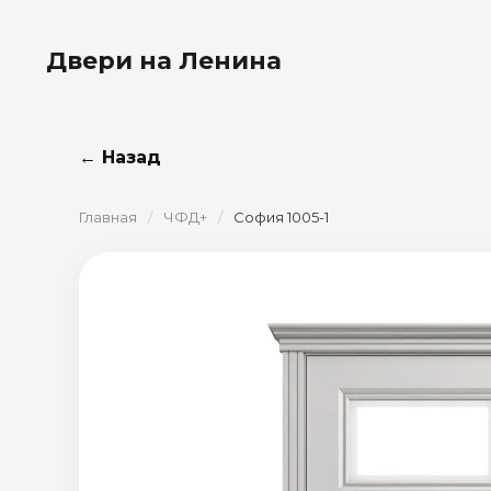
Двери на Ленина
← Назад
Главная
/
ЧФД+
/
София 1005-1