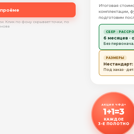
Итоговая стоимо
 проёме
комплектации, ф
подготовим посл
и. Клик по фону скрывает точки, по
снова
СБЕР · РАССР
6 месяцев · 
Без первонача
РАЗМЕРЫ
Нестандарт: 
Под заказ · де
АКЦИЯ ЧФД+
1+1=3
КАЖДОЕ
3-Е ПОЛОТНО