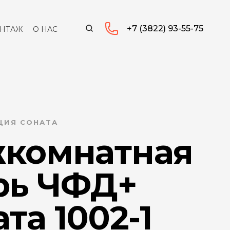
+7 (3822) 93-55-75
НТАЖ
О НАС
КЦИЯ СОНАТА
комнатная
рь ЧФД+
та 1002-1