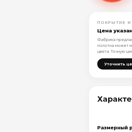
ПОКРЫТИЕ И
Цена указа
Фабрика предлаг
полотна может м
цвета. Точную це
Уточнить ц
Характ
Размерный 