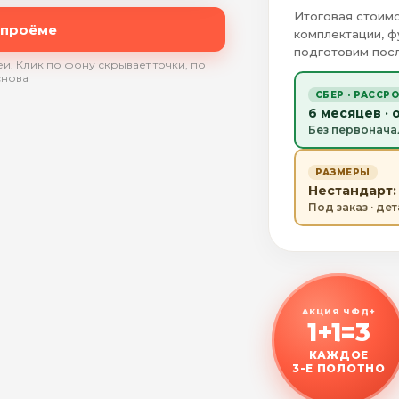
Итоговая стоимо
 проёме
комплектации, ф
подготовим посл
и. Клик по фону скрывает точки, по
снова
СБЕР · РАССР
6 месяцев · 
Без первонача
РАЗМЕРЫ
Нестандарт: 
Под заказ · де
АКЦИЯ ЧФД+
1+1=3
КАЖДОЕ
3-Е ПОЛОТНО