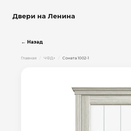
Двери на Ленина
← Назад
Главная
/
ЧФД+
/
Соната 1002-1