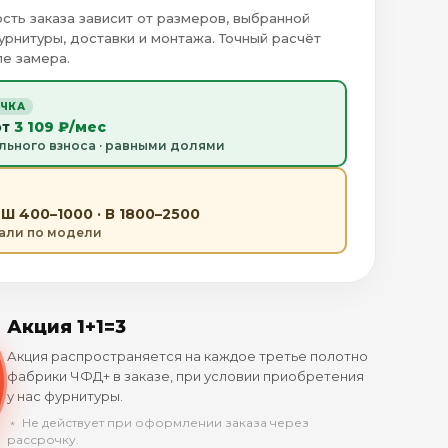
сть заказа зависит от размеров, выбранной
урнитуры, доставки и монтажа. Точный расчёт
е замера.
ОЧКА
от
3 109 ₽/мес
льного взноса · равными долями
Ш 400–1000 · В 1800–2500
тали по модели
Акция 1+1=3
Акция распространяется на каждое третье полотно
фабрики ЧФД+ в заказе, при условии приобретения
у нас фурнитуры.
﹡ Не действует при оформлении заказа через
рассрочку.