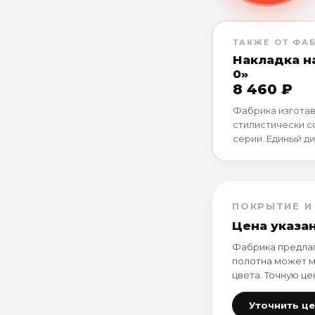
ТАКЖЕ ОТ ФА
Накладка н
0»
8 460 ₽
Фабрика изготав
стилистически 
серии. Единый ди
ПОКРЫТИЕ И
Цена указа
Фабрика предлаг
полотна может м
цвета. Точную це
Уточнить ц