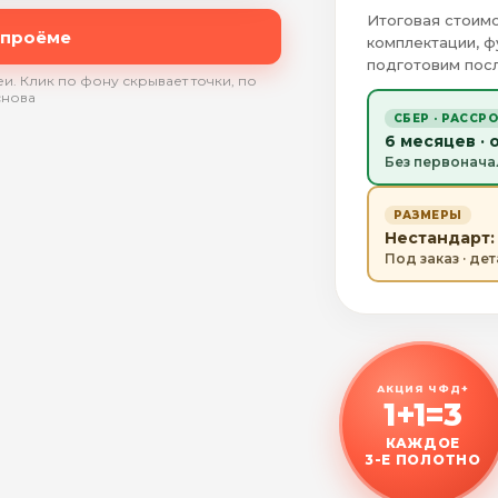
Итоговая стоимо
 проёме
комплектации, ф
подготовим посл
и. Клик по фону скрывает точки, по
снова
СБЕР · РАССР
6 месяцев · 
Без первонача
РАЗМЕРЫ
Нестандарт: 
Под заказ · де
АКЦИЯ ЧФД+
1+1=3
КАЖДОЕ
3-Е ПОЛОТНО