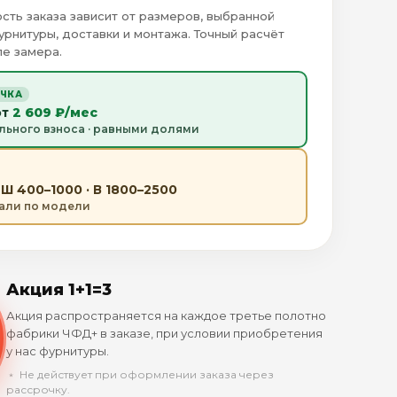
сть заказа зависит от размеров, выбранной
урнитуры, доставки и монтажа. Точный расчёт
е замера.
ОЧКА
от
2 609 ₽/мес
льного взноса · равными долями
Ш 400–1000 · В 1800–2500
тали по модели
Акция 1+1=3
Акция распространяется на каждое третье полотно
фабрики ЧФД+ в заказе, при условии приобретения
у нас фурнитуры.
﹡ Не действует при оформлении заказа через
рассрочку.