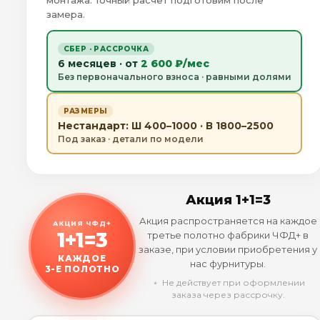
монтажа. Точный расчёт подготовим после
замера.
СБЕР · РАССРОЧКА
6 месяцев · от
2 600 ₽/мес
Без первоначального взноса · равными долями
РАЗМЕРЫ
Нестандарт: Ш 400–1000 · В 1800–2500
Под заказ · детали по модели
Акция 1+1=3
Акция распространяется на каждое
АКЦИЯ ЧФД+
1+1=3
третье полотно фабрики ЧФД+ в
заказе, при условии приобретения у
КАЖДОЕ
нас фурнитуры.
3-Е ПОЛОТНО
﹡ Не действует при оформлении
заказа через рассрочку.