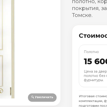
полотно, ко
покрытия, з
Томске.
Стоимо
Полотно
15 60
Цена за две
полотно без 
фурнитуры.
Итоговая стоимо
🔍 Увеличить
комплектации, ф
подготовим посл