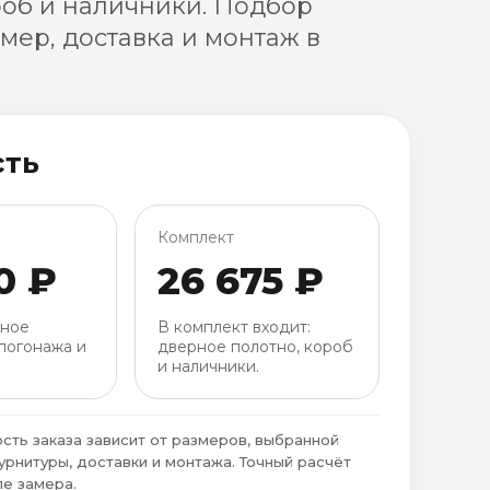
роб и наличники. Подбор
амер, доставка и монтаж в
сть
Комплект
0 ₽
26 675 ₽
рное
В комплект входит:
погонажа и
дверное полотно, короб
и наличники.
сть заказа зависит от размеров, выбранной
урнитуры, доставки и монтажа. Точный расчёт
е замера.