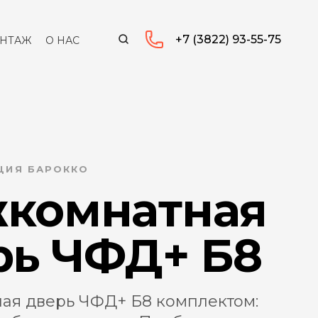
+7 (3822) 93-55-75
НТАЖ
О НАС
КЦИЯ БАРОККО
комнатная
рь ЧФД+ Б8
ая дверь ЧФД+ Б8 комплектом: