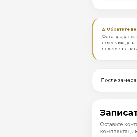
⚠ Обратите в
Фото представл
отдельную допла
стоимость с пат
После замера
Записат
Оставьте конт
комплектацию