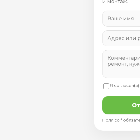
и монтаж.
Я согласен(а)
От
Поля со * обязат