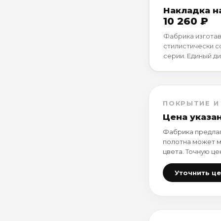
Накладка н
10 260 ₽
Фабрика изготав
стилистически 
серии. Единый ди
ПОКРЫТИЕ И
Цена указа
Фабрика предлаг
полотна может м
цвета. Точную це
Уточнить ц