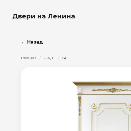
Двери на Ленина
← Назад
Главная
/
ЧФД+
/
Б8