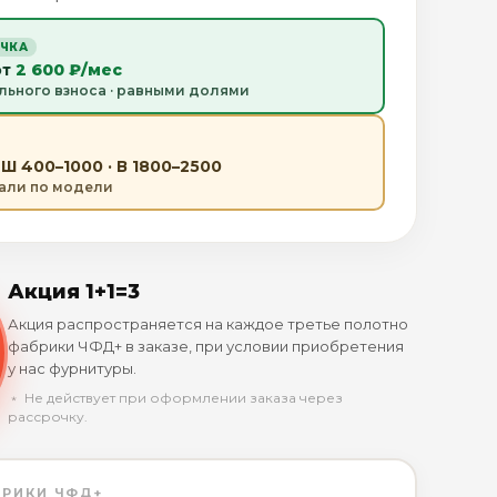
ОЧКА
от
2 600 ₽/мес
льного взноса · равными долями
Ш 400–1000 · В 1800–2500
тали по модели
Акция 1+1=3
Акция распространяется на каждое третье полотно
фабрики ЧФД+ в заказе, при условии приобретения
у нас фурнитуры.
﹡ Не действует при оформлении заказа через
рассрочку.
БРИКИ ЧФД+