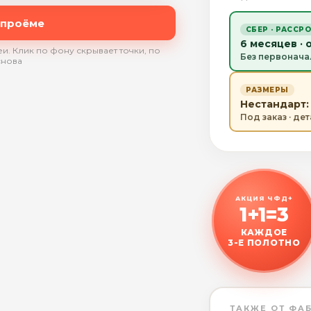
 проёме
СБЕР · РАССР
6 месяцев · 
и. Клик по фону скрывает точки, по
Без первонача
снова
РАЗМЕРЫ
Нестандарт: 
Под заказ · де
АКЦИЯ ЧФД+
1+1=3
КАЖДОЕ
3-Е ПОЛОТНО
ТАКЖЕ ОТ ФА