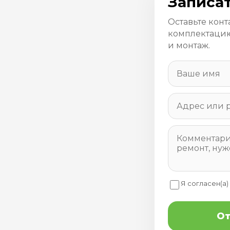
Записат
Оставьте конт
комплектацию
и монтаж.
Я согласен(а)
От