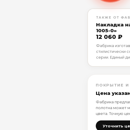
ТАКЖЕ ОТ ФА
Накладка н
1005-0»
12 060 ₽
Фабрика изготав
стилистически 
серии. Единый ди
ПОКРЫТИЕ И
Цена указа
Фабрика предлаг
полотна может м
цвета. Точную це
Уточнить ц