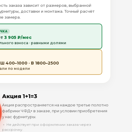
сть заказа зависит от размеров, выбранной
урнитуры, доставки и монтажа. Точный расчёт
е замера.
ОЧКА
от
3 905 ₽/мес
льного взноса · равными долями
Ш 400–1000 · В 1800–2500
тали по модели
Акция 1+1=3
Акция распространяется на каждое третье полотно
фабрики ЧФД+ в заказе, при условии приобретения
у нас фурнитуры.
﹡ Не действует при оформлении заказа через
рассрочку.