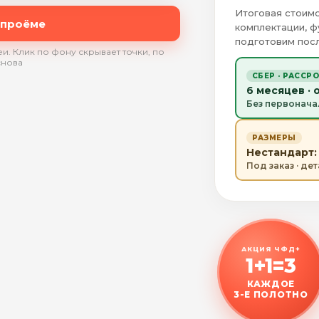
Итоговая стоимо
 проёме
комплектации, ф
подготовим посл
и. Клик по фону скрывает точки, по
снова
СБЕР · РАССР
6 месяцев · 
Без первонача
РАЗМЕРЫ
Нестандарт: 
Под заказ · де
АКЦИЯ ЧФД+
1+1=3
КАЖДОЕ
3-Е ПОЛОТНО