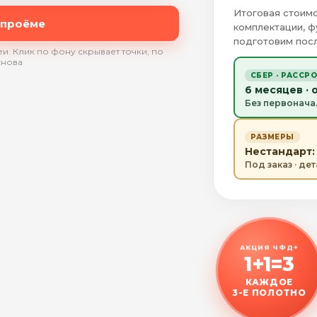
Итоговая стоимо
 проёме
комплектации, ф
подготовим посл
и. Клик по фону скрывает точки, по
снова
СБЕР · РАССР
6 месяцев · 
Без первонача
РАЗМЕРЫ
Нестандарт: 
Под заказ · де
АКЦИЯ ЧФД+
1+1=3
КАЖДОЕ
3-Е ПОЛОТНО