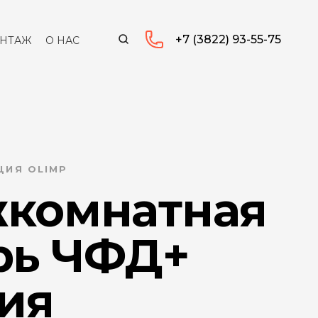
+7 (3822) 93-55-75
НТАЖ
О НАС
ЦИЯ OLIMP
комнатная
рь ЧФД+
тия