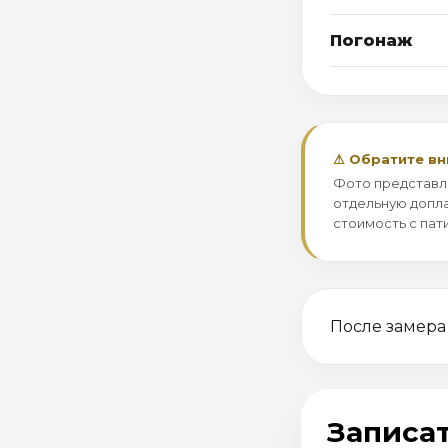
Погонаж
⚠ Обратите в
Фото представл
отдельную допла
стоимость с пат
После замера
Записат