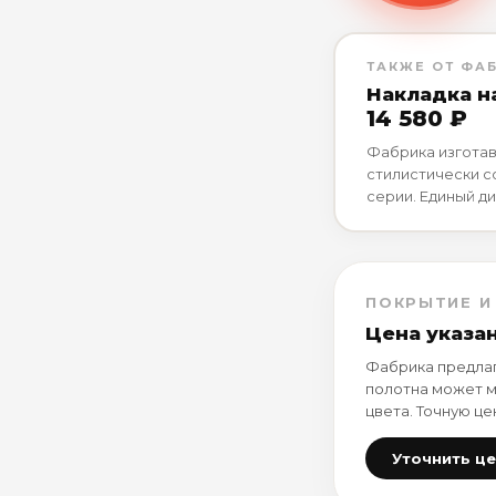
ТАКЖЕ ОТ ФА
Накладка н
14 580 ₽
Фабрика изготав
стилистически 
серии. Единый ди
ПОКРЫТИЕ И
Цена указа
Фабрика предлаг
полотна может м
цвета. Точную це
Уточнить ц