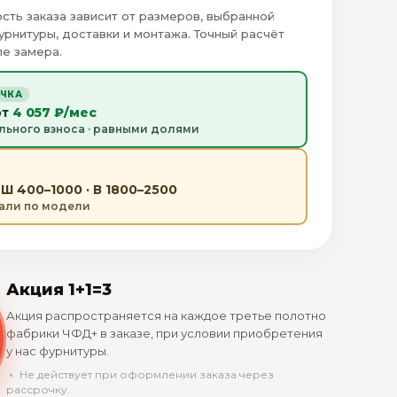
сть заказа зависит от размеров, выбранной
урнитуры, доставки и монтажа. Точный расчёт
е замера.
ОЧКА
от
4 057 ₽/мес
льного взноса · равными долями
Ш 400–1000 · В 1800–2500
тали по модели
Акция 1+1=3
Акция распространяется на каждое третье полотно
фабрики ЧФД+ в заказе, при условии приобретения
у нас фурнитуры.
﹡ Не действует при оформлении заказа через
рассрочку.