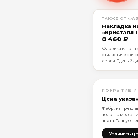
ТАКЖЕ ОТ ФА
Накладка н
«Кристалл 1
8 460 ₽
Фабрика изготав
стилистически 
серии. Единый ди
ПОКРЫТИЕ И
Цена указа
Фабрика предлаг
полотна может м
цвета. Точную це
Уточнить ц