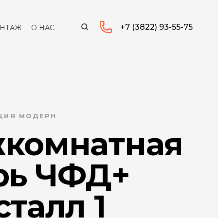
+7 (3822) 93-55-75
НТАЖ
О НАС
КЦИЯ МОДЕРН
комнатная
рь ЧФД+
талл 1