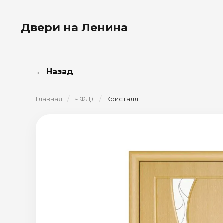
Двери на Ленина
← Назад
Главная
/
ЧФД+
/
Кристалл 1