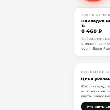
ТАКЖЕ ОТ ФА
Накладка н
1»
8 460 ₽
Фабрика изготав
стилистически 
серии. Единый ди
ПОКРЫТИЕ И
Цена указа
Фабрика предлаг
полотна может м
цвета. Точную це
Уточнить ц