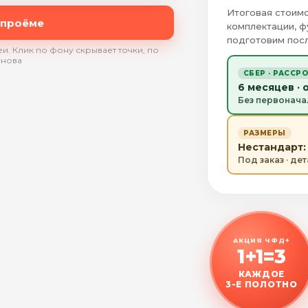
Итоговая стоимо
 проёме
комплектации, ф
подготовим посл
и. Клик по фону скрывает точки, по
снова
СБЕР · РАССР
6 месяцев · 
Без первонача
РАЗМЕРЫ
Нестандарт: 
Под заказ · де
АКЦИЯ ЧФД+
1+1=3
КАЖДОЕ
3-Е ПОЛОТНО