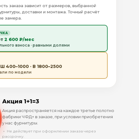
сть заказа зависит от размеров, выбранной
урнитуры, доставки и монтажа. Точный расчёт
е замера.
ОЧКА
от
2 600 ₽/мес
льного взноса · равными долями
Ш 400–1000 · В 1800–2500
тали по модели
Акция 1+1=3
Акция распространяется на каждое третье полотно
фабрики ЧФД+ в заказе, при условии приобретения
у нас фурнитуры.
﹡ Не действует при оформлении заказа через
рассрочку.