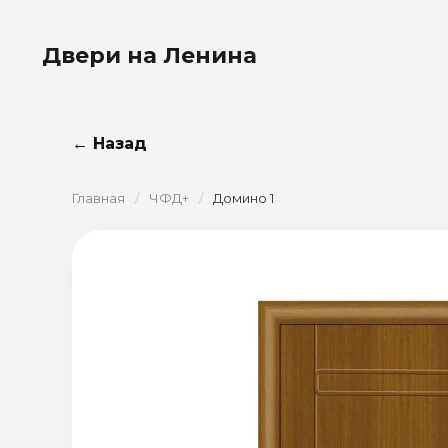
Двери на Ленина
← Назад
Главная
/
ЧФД+
/
Домино 1