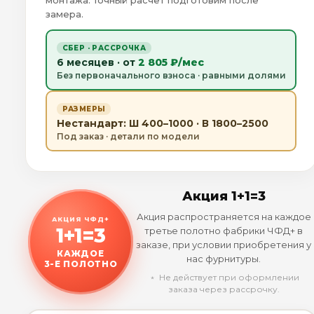
монтажа. Точный расчёт подготовим после
замера.
СБЕР · РАССРОЧКА
6 месяцев · от
2 805 ₽/мес
Без первоначального взноса · равными долями
РАЗМЕРЫ
Нестандарт: Ш 400–1000 · В 1800–2500
Под заказ · детали по модели
Акция 1+1=3
Акция распространяется на каждое
АКЦИЯ ЧФД+
1+1=3
третье полотно фабрики ЧФД+ в
заказе, при условии приобретения у
КАЖДОЕ
нас фурнитуры.
3-Е ПОЛОТНО
﹡ Не действует при оформлении
заказа через рассрочку.