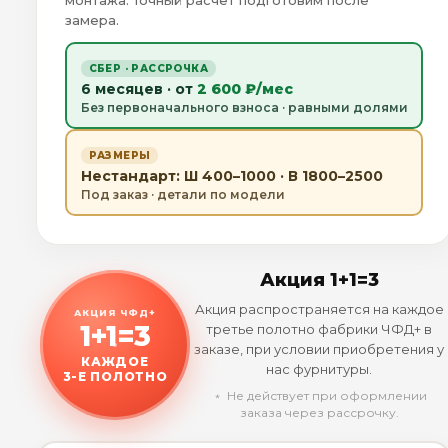
монтажа. Точный расчёт подготовим после
замера.
СБЕР · РАССРОЧКА
6 месяцев · от
2 600 ₽/мес
Без первоначального взноса · равными долями
РАЗМЕРЫ
Нестандарт: Ш 400–1000 · В 1800–2500
Под заказ · детали по модели
Акция 1+1=3
Акция распространяется на каждое
АКЦИЯ ЧФД+
1+1=3
третье полотно фабрики ЧФД+ в
заказе, при условии приобретения у
КАЖДОЕ
нас фурнитуры.
3-Е ПОЛОТНО
﹡ Не действует при оформлении
заказа через рассрочку.