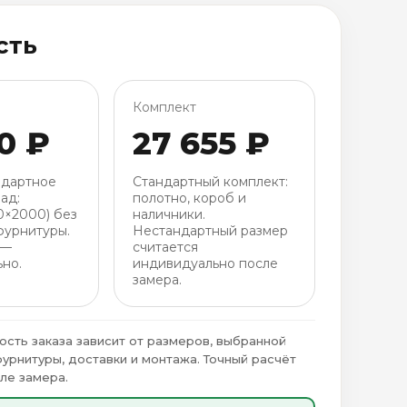
сть
Комплект
0 ₽
27 655 ₽
ндартное
Стандартный комплект:
ад:
полотно, короб и
0×2000) без
наличники.
фурнитуры.
Нестандартный размер
 —
считается
но.
индивидуально после
замера.
ость заказа зависит от размеров, выбранной
фурнитуры, доставки и монтажа. Точный расчёт
ле замера.