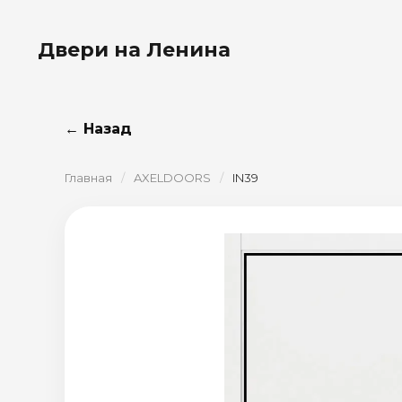
Двери на Ленина
← Назад
Главная
/
AXELDOORS
/
IN39