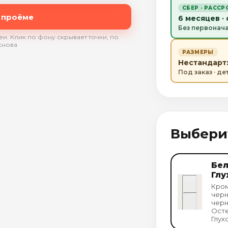
СБЕР · РАССР
 проёме
6 месяцев ·
Без первонач
и. Клик по фону скрывает точки, по
снова
РАЗМЕРЫ
Нестандарт:
Под заказ · д
Выбери
Бел
Глу
Кром
черн
чер
Осте
Глух