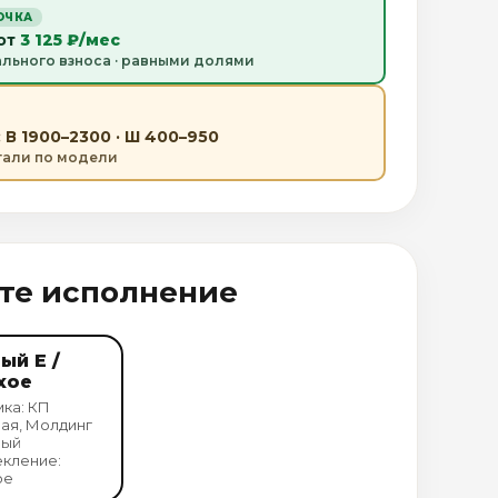
ОЧКА
 от
3 125 ₽/мес
ального взноса · равными долями
 В 1900–2300 · Ш 400–950
етали по модели
те исполнение
ый Е /
хое
ка: КП
ая, Молдинг
ный
кление:
ое