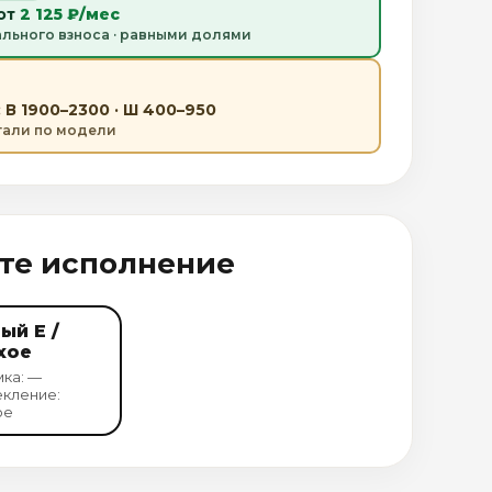
 от
2 125 ₽/мес
ального взноса · равными долями
 В 1900–2300 · Ш 400–950
етали по модели
те исполнение
ый Е /
хое
ка: —
кление:
ое