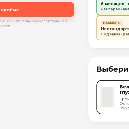
6 месяцев ·
 проёме
Без первонач
и. Клик по фону скрывает точки, по
РАЗМЕРЫ
снова
Нестандарт:
Под заказ · д
Выбери
Бел
Глу
Кром
Осте
Глух