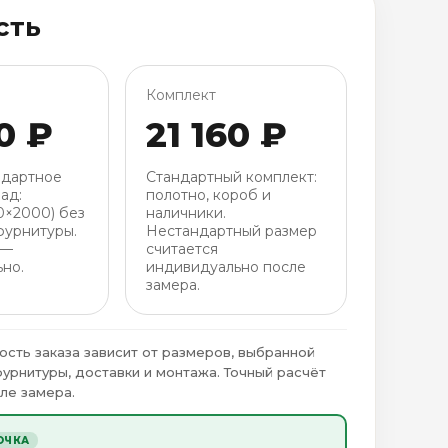
сть
Комплект
0 ₽
21 160 ₽
ндартное
Стандартный комплект:
ад:
полотно, короб и
0×2000) без
наличники.
фурнитуры.
Нестандартный размер
 —
считается
но.
индивидуально после
замера.
ость заказа зависит от размеров, выбранной
фурнитуры, доставки и монтажа. Точный расчёт
ле замера.
ОЧКА