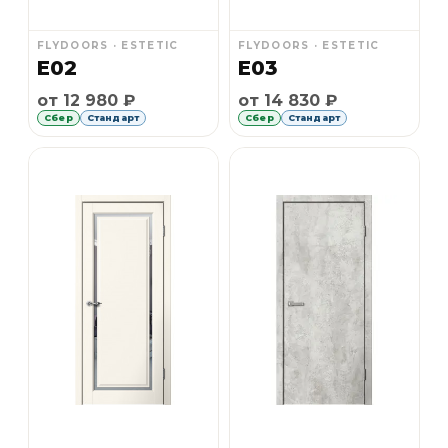
FLYDOORS · ESTETIC
FLYDOORS · ESTETIC
Е02
Е03
Рассрочка Сбер 6 месяцев без первоначального 
Рассрочка Сбер 6 месяце
от 12 980 ₽
от 14 830 ₽
Сбер
Стандарт
Сбер
Стандарт