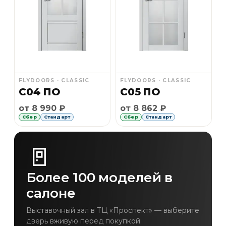
FLYDOORS · CLASSIC
FLYDOORS · CLASSIC
C04 ПО
C05 ПО
Рассрочка Сбер 6 месяцев без первоначального 
Рассрочка Сбер 6 месяце
от 8 990 ₽
от 8 862 ₽
Сбер
Стандарт
Сбер
Стандарт
🚪
Более 100 моделей в
салоне
Выставочный зал в ТЦ «Проспект» — выберите
дверь вживую перед покупкой.