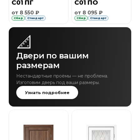
C01 ПГ
C01 ПО
Рассрочка Сбер 6 месяцев без первоначального 
Рассрочка Сбер 6 месяце
от 8 550 ₽
от 8 095 ₽
Сбер
Стандарт
Сбер
Стандарт
📐
Двери по вашим
размерам
Нестандартные проёмы — не проблема.
Изготовим дверь под ваши размеры.
Узнать подробнее