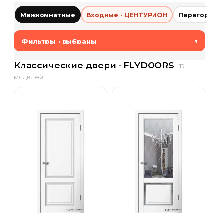
Межкомнатные
Входные · ЦЕНТУРИОН
Перегород
Фильтры · выбраны
▾
Классические двери · FLYDOORS
19
моделей