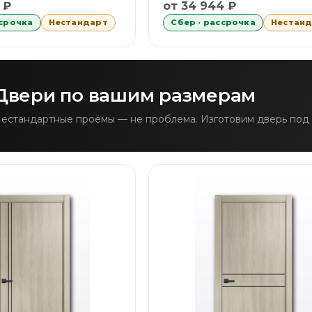
 Сбер 6 месяцев без первоначального взноса равными
Рассрочка Сбер 6 месяце
 ₽
от 34 944 ₽
ссрочка
Нестандарт
Сбер · рассрочка
Нестан
Двери по вашим размерам
естандартные проёмы — не проблема. Изготовим дверь под