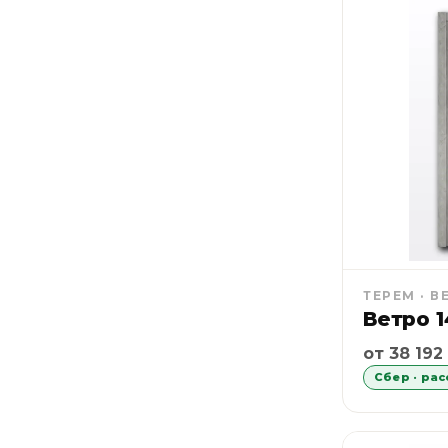
ТЕРЕМ · В
Ветро 1
Рассрочка
от 38 192
Сбер · ра