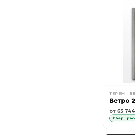
ТЕРЕМ · В
Ветро 
Рассрочка
от 65 744
Сбер · ра