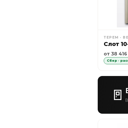
ТЕРЕМ · В
Слот 10
Рассрочка
от 38 416
Сбер · ра
🚪
В