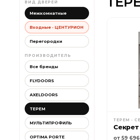
ТЕР
ВИД ДВЕРЕЙ
Межкомнатные
Входные · ЦЕНТУРИОН
Перегородки
ПРОИЗВОДИТЕЛЬ
Все бренды
FLYDOORS
AXELDOORS
ТЕРЕМ
ТЕРЕМ · С
МУЛЬТИПРОФИЛЬ
Секрет 
Рассрочка
OPTIMA PORTE
от 59 696