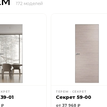
ЕМ
172 моделей
ЕКРЕТ
ТЕРЕМ · СЕКРЕТ
39-01
Секрет 59-00
 Сбер 6 месяцев без первоначального взноса равными
Рассрочка Сбер 6 месяце
 ₽
от 37 968 ₽