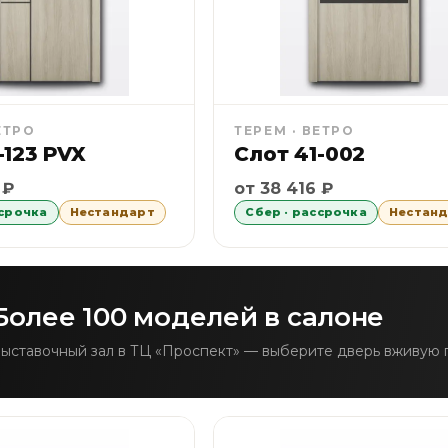
ЕТРО
ТЕРЕМ · ВЕТРО
-123 PVX
Слот 41-002
 Сбер 6 месяцев без первоначального взноса равными
Рассрочка Сбер 6 месяце
 ₽
от 38 416 ₽
ссрочка
Нестандарт
Сбер · рассрочка
Нестан
Более 100 моделей в салоне
ыставочный зал в ТЦ «Проспект» — выберите дверь вживую 