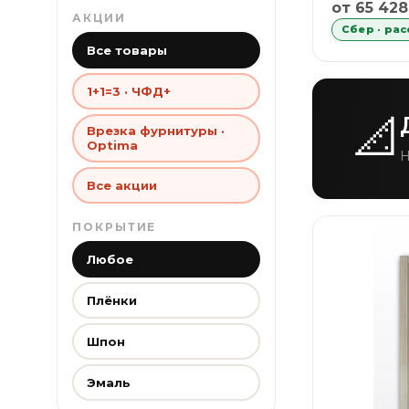
Рассрочка
от 65 428
АКЦИИ
Сбер · ра
Все товары
1+1=3 · ЧФД+
📐
Врезка фурнитуры ·
Optima
Н
Все акции
ПОКРЫТИЕ
Любое
Плёнки
Шпон
Эмаль