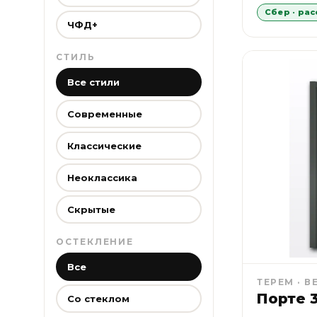
Сбер · ра
ЧФД+
СТИЛЬ
Все стили
Современные
Классические
Неоклассика
Скрытые
ОСТЕКЛЕНИЕ
Все
ТЕРЕМ · В
Порте 3
Со стеклом